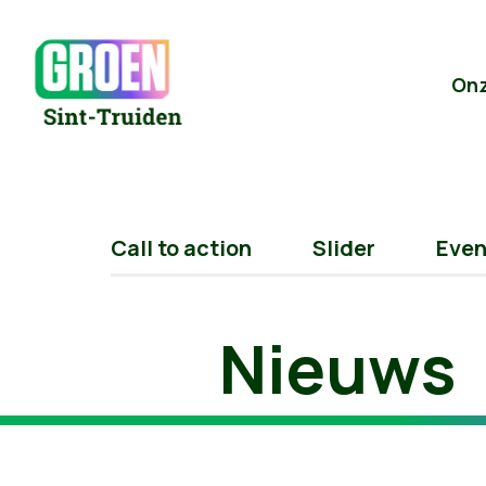
On
Call to action
Slider
Eve
Nieuws