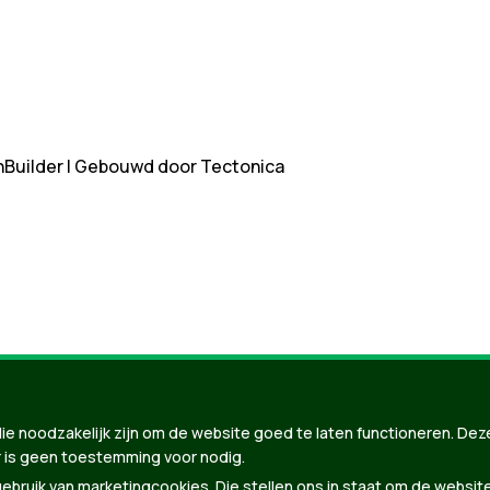
nBuilder
| Gebouwd door
Tectonica
ie noodzakelijk zijn om de website goed te laten functioneren. Dez
 is geen toestemming voor nodig.
bruik van marketingcookies. Die stellen ons in staat om de websit