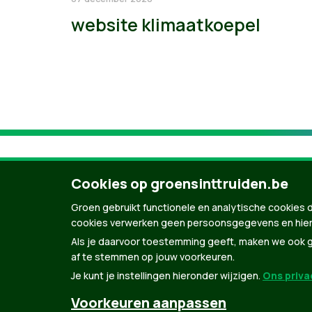
website klimaatkoepel
Cookies op groensinttruiden.be
Groen gebruikt functionele en analytische cookies d
cookies verwerken geen persoonsgegevens en hier
Als je daarvoor toestemming geeft, maken we ook ge
af te stemmen op jouw voorkeuren.
Je kunt je instellingen hieronder wijzigen.
Ons privac
© Copyright Groen 2026 | Gemaakt met
Natio
Voorkeuren aanpassen