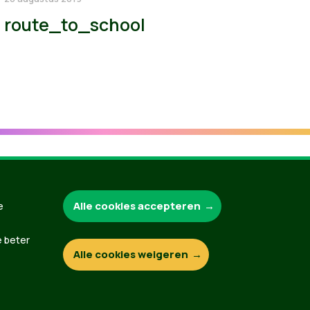
route_to_school
Groen.be
Alle cookies accepteren
e
e beter
Alle cookies weigeren
Contact
Privacybeleid