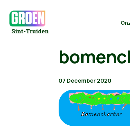
On
bomench
07 December 2020