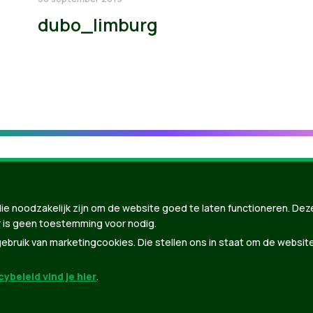
dubo_limburg
ie noodzakelijk zijn om de website goed te laten functioneren. Dez
 is geen toestemming voor nodig.
bruik van marketingcookies. Die stellen ons in staat om de websit
ybeleid vind je hier
.
nBuilder
| Gebouwd door
Tectonica