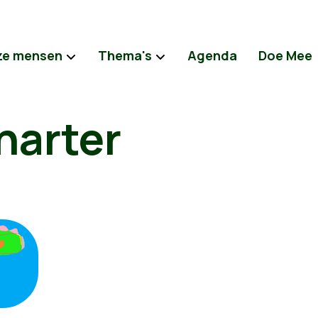
ze mensen
Thema's
Agenda
Doe Mee
arter