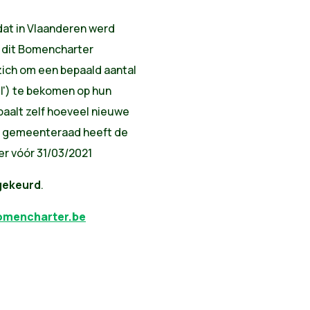
 dat in Vlaanderen werd
a dit Bomencharter
ch om een bepaald aantal
l') te bekomen op hun
aalt zelf hoeveel nieuwe
De gemeenteraad heeft de
r vóór 31/03/2021
gekeurd
.
omencharter.be